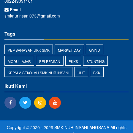
082249091161
Email
smknurinsani073@gmail.com
Tags
PEMBAHASAN UKK SMK
MARKET DAY
GMNU
MODUL AJAR
PELEPASAN
PKKS
STUNTING
KEPALA SEKOLAH SMK NUR INSANI
HUT
BKK
Ikuti Kami
Copyright © 2020 - 2026
SMK NUR INSANI ANGSANA
All rights