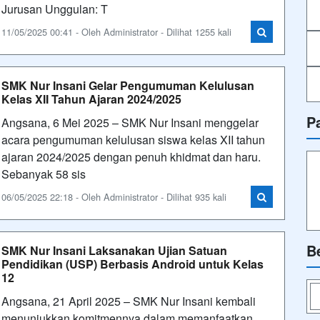
Jurusan Unggulan: T
11/05/2025 00:41 - Oleh Administrator - Dilihat 1255 kali
SMK Nur Insani Gelar Pengumuman Kelulusan
Kelas XII Tahun Ajaran 2024/2025
P
Angsana, 6 Mei 2025 – SMK Nur Insani menggelar
acara pengumuman kelulusan siswa kelas XII tahun
ajaran 2024/2025 dengan penuh khidmat dan haru.
Sebanyak 58 sis
06/05/2025 22:18 - Oleh Administrator - Dilihat 935 kali
B
SMK Nur Insani Laksanakan Ujian Satuan
Pendidikan (USP) Berbasis Android untuk Kelas
12
Angsana, 21 April 2025 – SMK Nur Insani kembali
menunjukkan komitmennya dalam memanfaatkan