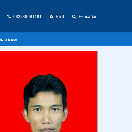
082249091161
RSS
Pencarian
NGI KAMI