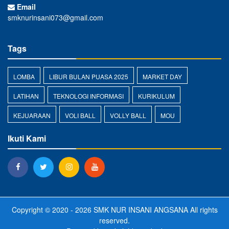
Email
smknurinsani073@gmail.com
Tags
LOMBA
LIBUR BULAN PUASA 2025
MARKET DAY
LATIHAN
TEKNOLOGI INFORMASI
KURIKULUM
KEJUARAAN
VOLI BALL
VOLLY BALL
MOU
Ikuti Kami
Copyright © 2020 - 2026
SMK NUR INSANI ANGSANA
All rights
reserved.