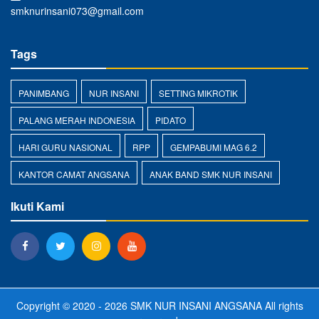
smknurinsani073@gmail.com
Tags
PANIMBANG
NUR INSANI
SETTING MIKROTIK
PALANG MERAH INDONESIA
PIDATO
HARI GURU NASIONAL
RPP
GEMPABUMI MAG 6.2
KANTOR CAMAT ANGSANA
ANAK BAND SMK NUR INSANI
Ikuti Kami
Copyright © 2020 - 2026
SMK NUR INSANI ANGSANA
All rights