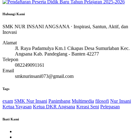
Hubungi Kami
SMK NUR INSANI ANGSANA ⋅ Inspirasi, Santun, Aktif, dan
Inovasi
Alamat
Jl. Raya Padamulya Km.1 Cikapas Desa Sumurlaban Kec.
Angsana Kab. Pandeglang - Banten 42277
Telepon
082249091161
Email
smknurinsani073@gmail.com
Tags
exam
SMK Nur Insani
Panimbang
Multimedia
filosofi
Nur Insani
Ketua Yayasan
Ketua DKR Angsana
Kreasi Seni
Pelepasan
Ikuti Kami