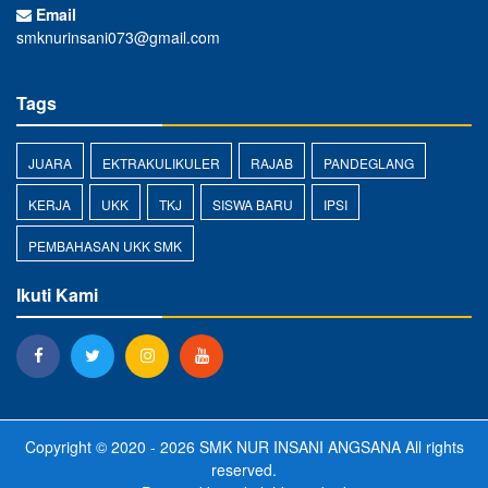
Email
smknurinsani073@gmail.com
Tags
JUARA
EKTRAKULIKULER
RAJAB
PANDEGLANG
KERJA
UKK
TKJ
SISWA BARU
IPSI
PEMBAHASAN UKK SMK
Ikuti Kami
Copyright © 2020 - 2026
SMK NUR INSANI ANGSANA
All rights
reserved.