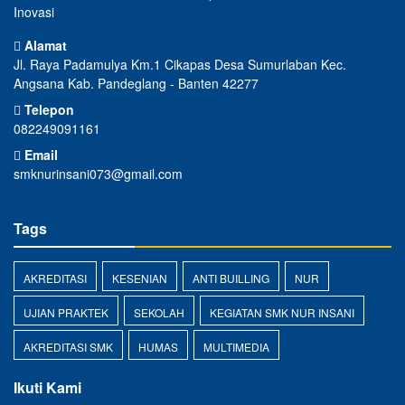
Inovasi
Alamat
Jl. Raya Padamulya Km.1 Cikapas Desa Sumurlaban Kec.
Angsana Kab. Pandeglang - Banten 42277
Telepon
082249091161
Email
smknurinsani073@gmail.com
Tags
AKREDITASI
KESENIAN
ANTI BUILLING
NUR
UJIAN PRAKTEK
SEKOLAH
KEGIATAN SMK NUR INSANI
AKREDITASI SMK
HUMAS
MULTIMEDIA
Ikuti Kami