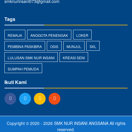
smknurinsani073@gmail.com
Tags
REMAJA
ANGGOTA PENENGAK
LOKER
PEMBINA PASKIBRA
OSIS
MUNJUL
SKL
LULUSAN SMK NUR INSANI
KREASI SENI
SUMPAH PEMUDA
Ikuti Kami
Copyright © 2020 - 2026
SMK NUR INSANI ANGSANA
All rights
reserved.