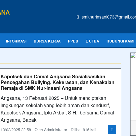
ANA
smknurinsani073@gmail.c
INFORMASI
BURSA KERJA
PPDB
E UTBA
HUBUNGI KAMI
Kapolsek dan Camat Angsana Sosialisasikan
Pencegahan Bullying, Kekerasan, dan Kenakalan
Remaja di SMK Nur-Insani Angsana
Angsana, 13 Februari 2025 – Untuk menciptakan
lingkungan sekolah yang lebih aman dan kondusif,
Kapolsek Angsana, Iptu Akbar, S.H., bersama Camat
Angsana, Bapak
13/02/2025 22:58 - Oleh Administrator - Dilihat 916 kali