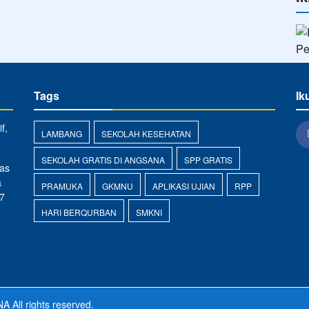
Tags
Ik
f,
LAMBANG
SEKOLAH KESEHATAN
SEKOLAH GRATIS DI ANGSANA
SPP GRATIS
as
a
PRAMUKA
GKMNU
APLIKASI UJIAN
RPP
7
HARI BERQURBAN
SMKNI
NA
All rights reserved.