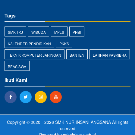
Tags
SMK TKJ
WISUDA
MPLS
PHBI
KALENDER PENDIDIKAN
PKKS
TEKNIK KOMPUTER JARINGAN
BANTEN
LATIHAN PASKIBRA
BEASISWA
Ikuti Kami
Copyright © 2020 - 2026
SMK NUR INSANI ANGSANA
All rights
reserved.
Powered by
sekolahku.web.id