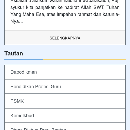
Assalamu’alaikum warahmatullahi wabarakatuh, Puji
syukur kita panjatkan ke hadirat Allah SWT, Tuhan
Yang Maha Esa, atas limpahan rahmat dan karunia-
Nya…
SELENGKAPNYA
Tautan
Dapodikmen
Pendidikan Profesi Guru
PSMK
Kemdikbud
Dinas Dikbud Prov. Banten