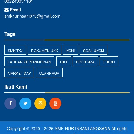
082249091161
Email
smknurinsani073@gmail.com
Tags
SMK TKJ
DOKUMEN UKK
KONI
SOAL UKOM
LATIHAN KEPEMIMPINAN
TJKT
PPDB SMA
TTKDH
MARKET DAY
OLAHRAGA
Ikuti Kami
Copyright © 2020 - 2026
SMK NUR INSANI ANGSANA
All rights