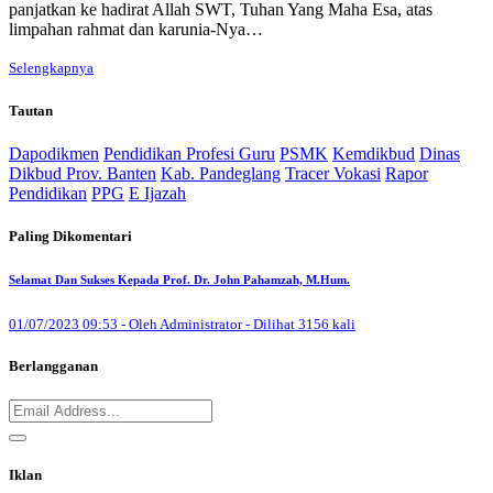
panjatkan ke hadirat Allah SWT, Tuhan Yang Maha Esa, atas
limpahan rahmat dan karunia-Nya…
Selengkapnya
Tautan
Dapodikmen
Pendidikan Profesi Guru
PSMK
Kemdikbud
Dinas
Dikbud Prov. Banten
Kab. Pandeglang
Tracer Vokasi
Rapor
Pendidikan
PPG
E Ijazah
Paling Dikomentari
Selamat Dan Sukses Kepada Prof. Dr. John Pahamzah, M.Hum.
01/07/2023 09:53 - Oleh Administrator - Dilihat 3156 kali
Berlangganan
Iklan