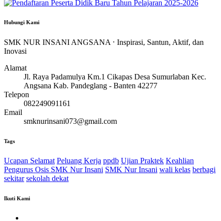
Hubungi Kami
SMK NUR INSANI ANGSANA ⋅ Inspirasi, Santun, Aktif, dan
Inovasi
Alamat
Jl. Raya Padamulya Km.1 Cikapas Desa Sumurlaban Kec.
Angsana Kab. Pandeglang - Banten 42277
Telepon
082249091161
Email
smknurinsani073@gmail.com
Tags
Ucapan Selamat
Peluang Kerja
ppdb
Ujian Praktek
Keahlian
Pengurus Osis SMK Nur Insani
SMK Nur Insani
wali kelas
berbagi
sekitar
sekolah dekat
Ikuti Kami