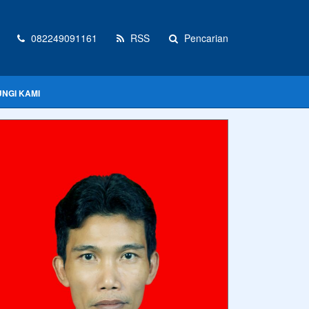
082249091161
RSS
Pencarian
NGI KAMI