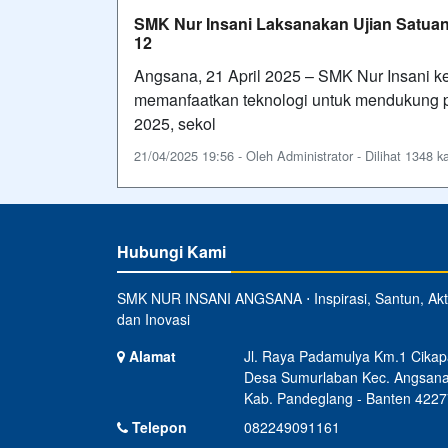
SMK Nur Insani Laksanakan Ujian Satuan
12
Angsana, 21 April 2025 – SMK Nur Insani 
memanfaatkan teknologi untuk mendukung pr
2025, sekol
21/04/2025 19:56 - Oleh Administrator - Dilihat 1348 ka
Hubungi Kami
SMK NUR INSANI ANGSANA ⋅ Inspirasi, Santun, Akti
dan Inovasi
Alamat
Jl. Raya Padamulya Km.1 Cikap
Desa Sumurlaban Kec. Angsan
Kab. Pandeglang - Banten 4227
Telepon
082249091161