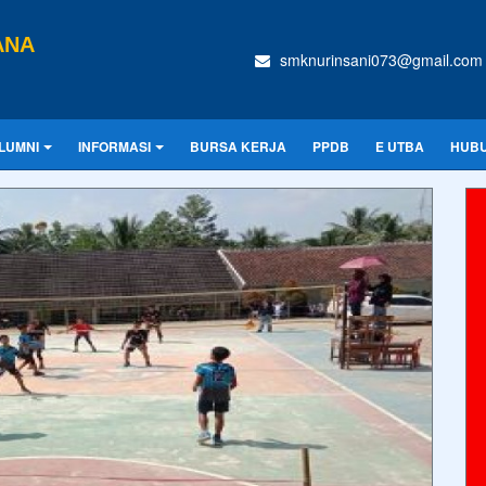
ANA
smknurinsani073@gmail.com
LUMNI
INFORMASI
BURSA KERJA
PPDB
E UTBA
HUBU