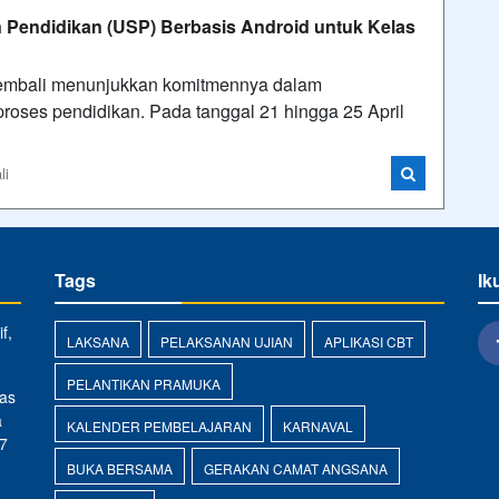
 Pendidikan (USP) Berbasis Android untuk Kelas
kembali menunjukkan komitmennya dalam
oses pendidikan. Pada tanggal 21 hingga 25 April
li
Tags
Ik
f,
LAKSANA
PELAKSANAN UJIAN
APLIKASI CBT
PELANTIKAN PRAMUKA
as
a
KALENDER PEMBELAJARAN
KARNAVAL
7
BUKA BERSAMA
GERAKAN CAMAT ANGSANA