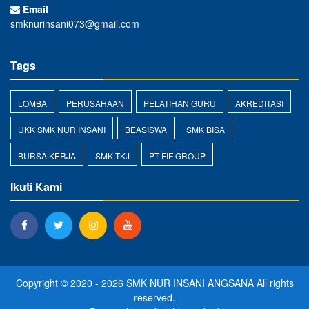
Email
smknurinsani073@gmail.com
Tags
LOMBA
PERUSAHAAN
PELATIHAN GURU
AKREDITASI
UKK SMK NUR INSANI
BEASISWA
SMK BISA
BURSA KERJA
SMK TKJ
PT FIF GROUP
Ikuti Kami
Copyright © 2020 - 2026
SMK NUR INSANI ANGSANA
All rights
reserved.