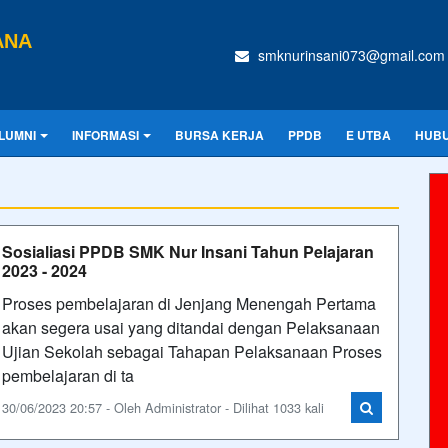
ANA
smknurinsani073@gmail.com
LUMNI
INFORMASI
BURSA KERJA
PPDB
E UTBA
HUBU
Sosialiasi PPDB SMK Nur Insani Tahun Pelajaran
2023 - 2024
Proses pembelajaran di Jenjang Menengah Pertama
akan segera usai yang ditandai dengan Pelaksanaan
Ujian Sekolah sebagai Tahapan Pelaksanaan Proses
pembelajaran di ta
30/06/2023 20:57 - Oleh Administrator - Dilihat 1033 kali