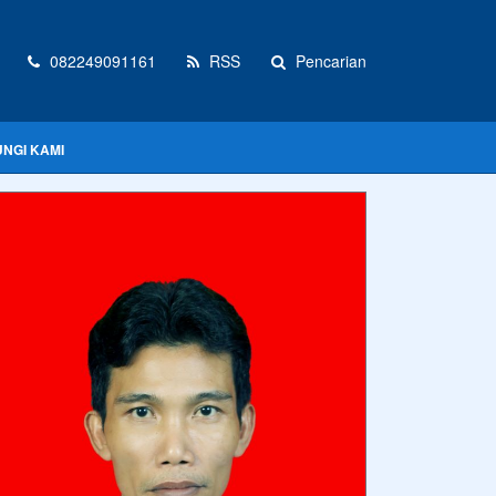
082249091161
RSS
Pencarian
NGI KAMI