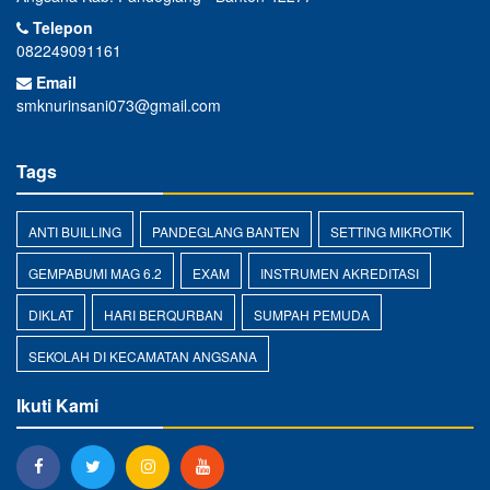
Telepon
082249091161
Email
smknurinsani073@gmail.com
Tags
ANTI BUILLING
PANDEGLANG BANTEN
SETTING MIKROTIK
GEMPABUMI MAG 6.2
EXAM
INSTRUMEN AKREDITASI
DIKLAT
HARI BERQURBAN
SUMPAH PEMUDA
SEKOLAH DI KECAMATAN ANGSANA
Ikuti Kami