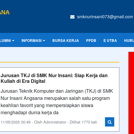
ANA
smknurinsani073@gmail.com
LUMNI
INFORMASI
BURSA KERJA
PPDB
E UTBA
HUBU
Jurusan TKJ di SMK Nur Insani: Siap Kerja dan
Kuliah di Era Digital
Jurusan Teknik Komputer dan Jaringan (TKJ) di SMK
Nur Insani Angsana merupakan salah satu program
keahlian favorit yang mempersiapkan siswa
menghadapi dunia kerja da
11/05/2025 00:49 - Oleh Administrator - Dilihat 1773 kali