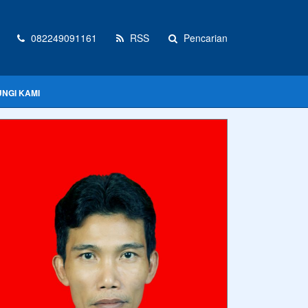
082249091161
RSS
Pencarian
NGI KAMI