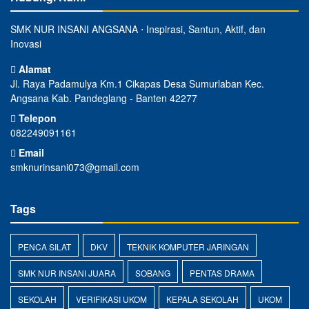
SMK NUR INSANI ANGSANA ⋅ Inspirasi, Santun, Aktif, dan
Inovasi
Alamat
Jl. Raya Padamulya Km.1 Cikapas Desa Sumurlaban Kec.
Angsana Kab. Pandeglang - Banten 42277
Telepon
082249091161
Email
smknurinsani073@gmail.com
Tags
PENCA SILAT
DKV
TEKNIK KOMPUTER JARINGAN
SMK NUR INSANI JUARA
SOBANG
PENTAS DRAMA
SEKOLAH
VERIFIKASI UKOM
KEPALA SEKOLAH
UKOM