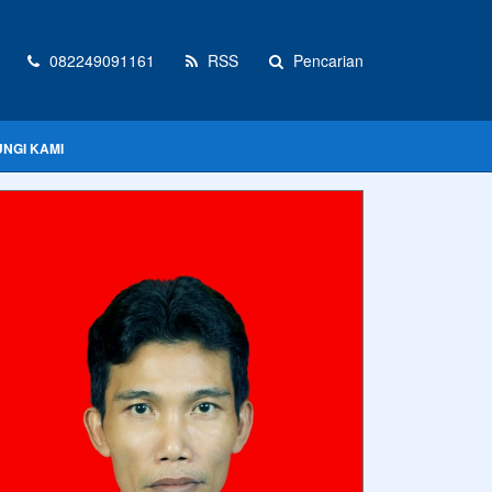
082249091161
RSS
Pencarian
NGI KAMI