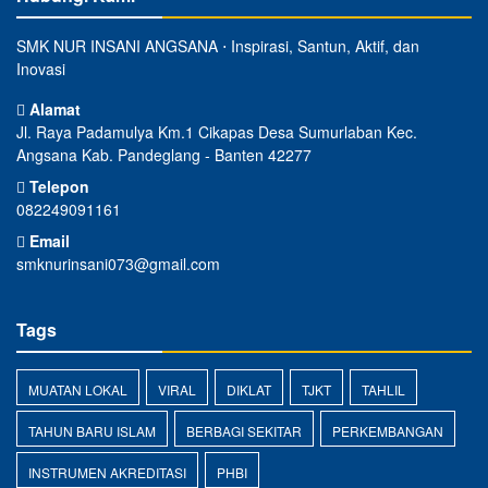
SMK NUR INSANI ANGSANA ⋅ Inspirasi, Santun, Aktif, dan
Inovasi
Alamat
Jl. Raya Padamulya Km.1 Cikapas Desa Sumurlaban Kec.
Angsana Kab. Pandeglang - Banten 42277
Telepon
082249091161
Email
smknurinsani073@gmail.com
Tags
MUATAN LOKAL
VIRAL
DIKLAT
TJKT
TAHLIL
TAHUN BARU ISLAM
BERBAGI SEKITAR
PERKEMBANGAN
INSTRUMEN AKREDITASI
PHBI