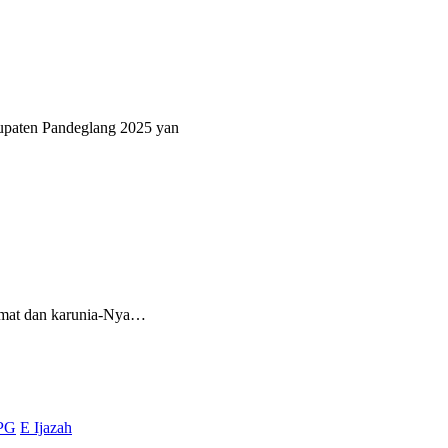
bupaten Pandeglang 2025 yan
ahmat dan karunia-Nya…
PG
E Ijazah