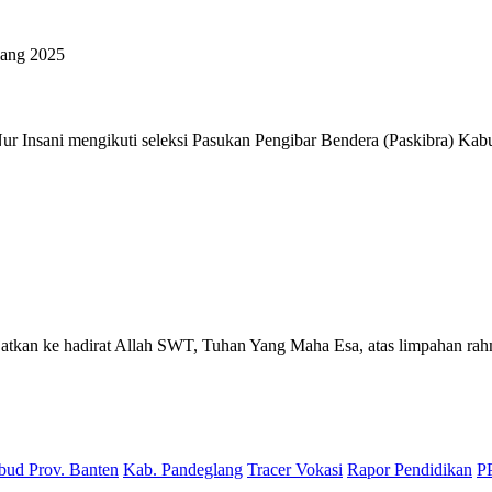
Nur Insani mengikuti seleksi Pasukan Pengibar Bendera (Paskibra) Ka
njatkan ke hadirat Allah SWT, Tuhan Yang Maha Esa, atas limpahan r
bud Prov. Banten
Kab. Pandeglang
Tracer Vokasi
Rapor Pendidikan
P