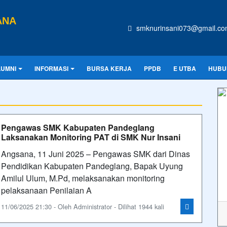
ANA
smknurinsani073@gmail.c
LUMNI
INFORMASI
BURSA KERJA
PPDB
E UTBA
HUBU
Pengawas SMK Kabupaten Pandeglang
Laksanakan Monitoring PAT di SMK Nur Insani
Angsana, 11 Juni 2025 – Pengawas SMK dari Dinas
Pendidikan Kabupaten Pandeglang, Bapak Uyung
Amilul Ulum, M.Pd, melaksanakan monitoring
pelaksanaan Penilaian A
11/06/2025 21:30 - Oleh Administrator - Dilihat 1944 kali