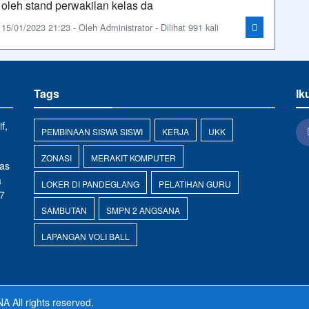
oleh stand perwakilan kelas da
15/01/2023 21:23 - Oleh Administrator - Dilihat 991 kali
Tags
Ik
f,
PEMBINAAN SISWA SISWI
KERJA
UKK
ZONASI
MERAKIT KOMPUTER
as
a
LOKER DI PANDEGLANG
PELATIHAN GURU
7
SAMBUTAN
SMPN 2 ANGSANA
LAPANGAN VOLI BALL
NA
All rights reserved.