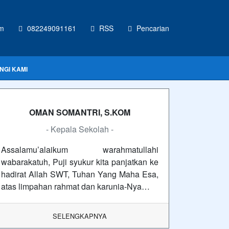
om
082249091161
RSS
Pencarian
NGI KAMI
OMAN SOMANTRI, S.KOM
- Kepala Sekolah -
Assalamu’alaikum warahmatullahi
wabarakatuh, Puji syukur kita panjatkan ke
hadirat Allah SWT, Tuhan Yang Maha Esa,
atas limpahan rahmat dan karunia-Nya…
SELENGKAPNYA