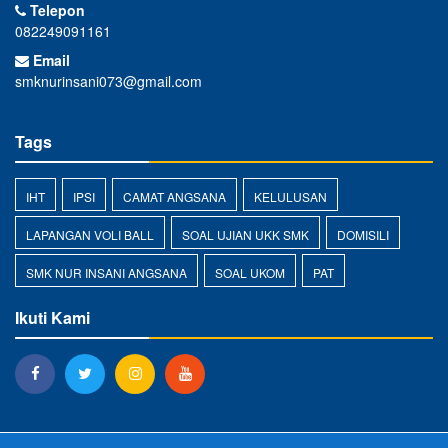
Telepon
082249091161
Email
smknurinsani073@gmail.com
Tags
IHT
IPSI
CAMAT ANGSANA
KELULUSAN
LAPANGAN VOLI BALL
SOAL UJIAN UKK SMK
DOMISILI
SMK NUR INSANI ANGSANA
SOAL UKOM
PAT
Ikuti Kami