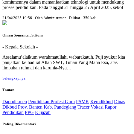
komitmennya dalam memanfaatkan teknologi untuk mendukung
proses pendidikan. Pada tanggal 21 hingga 25 April 2025, sekol
21/04/2025 19:56 - Oleh Administrator - Dilihat 1350 kali
Oman Somantri, S.Kom
- Kepala Sekolah -
Assalamu’alaikum warahmatullahi wabarakatuh, Puji syukur kita
panjatkan ke hadirat Allah SWT, Tuhan Yang Maha Esa, atas
limpahan rahmat dan karunia-Nya…
Selengkapnya
Tautan
Dapodikmen
Pendidikan Profesi Guru
PSMK
Kemdikbud
Dinas
Dikbud Prov. Banten
Kab. Pandeglang
Tracer Vokasi
Rapor
Pendidikan
PPG
E Ijazah
Paling Dikomentari